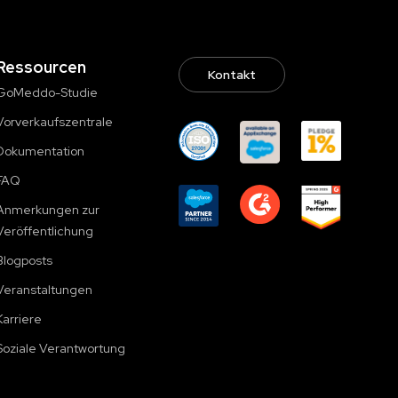
Ressourcen
Kontakt
GoMeddo-Studie
Vorverkaufszentrale
Dokumentation
FAQ
Anmerkungen zur
Veröffentlichung
Blogposts
Veranstaltungen
Karriere
Soziale Verantwortung