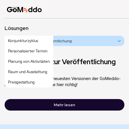
Lösungen
Konjunkturzyklus
Anmerkungen zur Veröffentlichung
Personalisierter Termin
Anmerkungen zur Veröffentlichung
Planung von Aktivitäten
Raum und Ausstattung
Sie wollen alles über die neuesten Versionen der GoMeddo-
Preisgestaltung
App wissen? Dann sind Sie hier richtig!
Mehr lesen